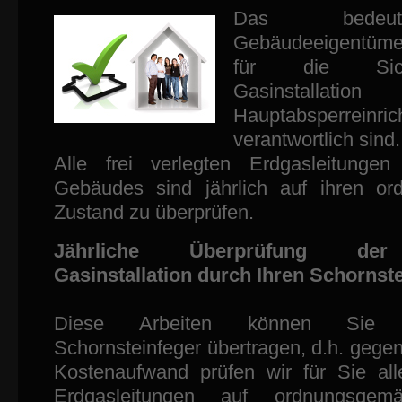
Das bedeu
Gebäudeeigentümer
für die Sich
Gasinstallat
Hauptabsperreinr
verantwortlich sind.
Alle frei verlegten Erdgasleitungen
Gebäudes sind jährlich auf ihren o
Zustand zu überprüfen.
Jährliche Überprüfung der
Gasinstallation durch Ihren Schornste
Diese Arbeiten können Sie
Schornsteinfeger übertragen, d.h. gege
Kostenaufwand prüfen wir für Sie alle
Erdgasleitungen auf ordnungsgem